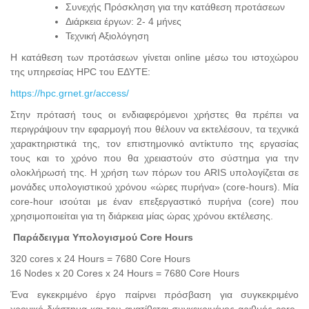
Συνεχής Πρόσκληση για την κατάθεση προτάσεων
Διάρκεια έργων: 2- 4 μήνες
Τεχνική Αξιολόγηση
Η κατάθεση των προτάσεων γίνεται online μέσω του ιστοχώρου
της υπηρεσίας HPC του ΕΔΥΤΕ:
https://hpc.grnet.gr/access/
Στην πρότασή τους οι ενδιαφερόμενοι χρήστες θα πρέπει να
περιγράψουν την εφαρμογή που θέλουν να εκτελέσουν, τα τεχνικά
χαρακτηριστικά της, τον επιστημονικό αντίκτυπο της εργασίας
τους και το χρόνο που θα χρειαστούν στο σύστημα για την
ολοκλήρωσή της. Η χρήση των πόρων του ARIS υπολογίζεται σε
μονάδες υπολογιστικού χρόνου «ώρες πυρήνα» (core-hours). Μία
core-hour ισούται με έναν επεξεργαστικό πυρήνα (core) που
χρησιμοποιείται για τη διάρκεια μίας ώρας χρόνου εκτέλεσης.
Παράδειγμα Υπολογισμού Core Hours
320 cores x 24 Hours = 7680 Core Hours
16 Nodes x 20 Cores x 24 Hours = 7680 Core Hours
Ένα εγκεκριμένο έργο παίρνει πρόσβαση για συγκεκριμένο
χρονικό διάστημα και του ανατίθεται συγκεκριμένος αριθμός core-