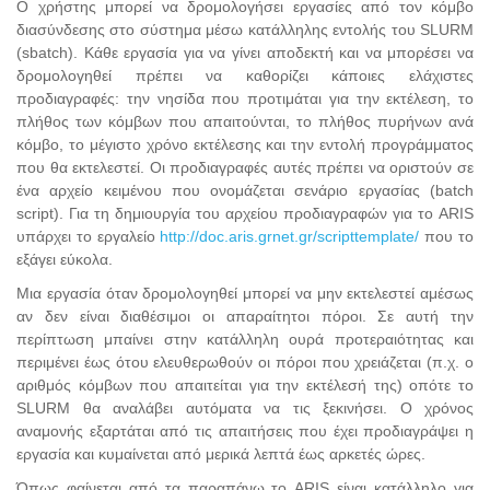
Ο χρήστης μπορεί να δρομολογήσει εργασίες από τον κόμβο
διασύνδεσης στο σύστημα μέσω κατάλληλης εντολής του SLURM
(sbatch). Κάθε εργασία για να γίνει αποδεκτή και να μπορέσει να
δρομολογηθεί πρέπει να καθορίζει κάποιες ελάχιστες
προδιαγραφές: την νησίδα που προτιμάται για την εκτέλεση, το
πλήθος των κόμβων που απαιτούνται, το πλήθος πυρήνων ανά
κόμβο, το μέγιστο χρόνο εκτέλεσης και την εντολή προγράμματος
που θα εκτελεστεί. Οι προδιαγραφές αυτές πρέπει να οριστούν σε
ένα αρχείο κειμένου που ονομάζεται σενάριο εργασίας (batch
script). Για τη δημιουργία του αρχείου προδιαγραφών για το ARIS
υπάρχει το εργαλείο
http://doc.aris.grnet.gr/scripttemplate/
που το
εξάγει εύκολα.
Μια εργασία όταν δρομολογηθεί μπορεί να μην εκτελεστεί αμέσως
αν δεν είναι διαθέσιμοι οι απαραίτητοι πόροι. Σε αυτή την
περίπτωση μπαίνει στην κατάλληλη ουρά προτεραιότητας και
περιμένει έως ότου ελευθερωθούν οι πόροι που χρειάζεται (π.χ. ο
αριθμός κόμβων που απαιτείται για την εκτέλεσή της) οπότε το
SLURM θα αναλάβει αυτόματα να τις ξεκινήσει. Ο χρόνος
αναμονής εξαρτάται από τις απαιτήσεις που έχει προδιαγράψει η
εργασία και κυμαίνεται από μερικά λεπτά έως αρκετές ώρες.
Όπως φαίνεται από τα παραπάνω το ARIS είναι κατάλληλο για