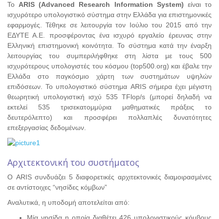
Το
ARIS (Advanced Research Information System)
είναι το
ισχυρότερο υπολογιστικό σύστημα στην Ελλάδα για επιστημονικές
εφαρμογές. Τέθηκε σε λειτουργία τον Ιούλιο του 2015 από την
ΕΔΥΤΕ Α.Ε. προσφέροντας ένα ισχυρό εργαλείο έρευνας στην
Ελληνική επιστημονική κοινότητα. Το σύστημα κατά την έναρξη
λειτουργίας του συμπεριλήφθηκε στη λίστα με τους 500
ισχυρότερους υπολογιστές του κόσμου (top500.org) και έβαλε την
Ελλάδα στο παγκόσμιο χάρτη των συστημάτων υψηλών
επιδόσεων. Το υπολογιστικό σύστημα ARIS σήμερα έχει μέγιστη
θεωρητική υπολογιστική ισχύ 535 TFlop/s (μπορεί δηλαδή να
εκτελεί 535 τρισεκατομμύρια μαθηματικές πράξεις το
δευτερόλεπτο) και προσφέρει πολλαπλές δυνατότητες
επεξεργασίας δεδομένων.
Αρχιτεκτονική του συστήματος
Ο ARIS συνδυάζει 5 διαφορετικές αρχιτεκτονικές διαμοιρασμένες
σε αντίστοιχες “νησίδες κόμβων”
Αναλυτικά, η υποδομή αποτελείται από:
Μία νησίδα η οποία διαθέτει 426 υπολογιστικούς κόμβους