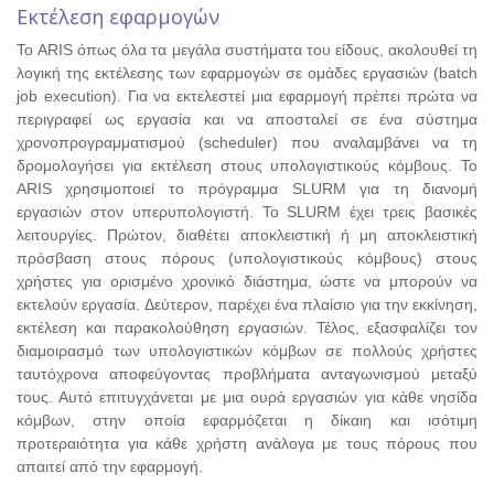
Εκτέλεση εφαρμογών
Το ARIS όπως όλα τα μεγάλα συστήματα του είδους, ακολουθεί τη
λογική της εκτέλεσης των εφαρμογών σε ομάδες εργασιών (batch
job execution). Για να εκτελεστεί μια εφαρμογή πρέπει πρώτα να
περιγραφεί ως εργασία και να αποσταλεί σε ένα σύστημα
χρονοπρογραμματισμού (scheduler) που αναλαμβάνει να τη
δρομολογήσει για εκτέλεση στους υπολογιστικούς κόμβους. Το
ARIS χρησιμοποιεί το πρόγραμμα SLURM για τη διανομή
εργασιών στον υπερυπολογιστή. Το SLURM έχει τρεις βασικές
λειτουργίες. Πρώτον, διαθέτει αποκλειστική ή μη αποκλειστική
πρόσβαση στους πόρους (υπολογιστικούς κόμβους) στους
χρήστες για ορισμένο χρονικό διάστημα, ώστε να μπορούν να
εκτελούν εργασία. Δεύτερον, παρέχει ένα πλαίσιο για την εκκίνηση,
εκτέλεση και παρακολούθηση εργασιών. Τέλος, εξασφαλίζει τον
διαμοιρασμό των υπολογιστικών κόμβων σε πολλούς χρήστες
ταυτόχρονα αποφεύγοντας προβλήματα ανταγωνισμού μεταξύ
τους. Αυτό επιτυγχάνεται με μια ουρά εργασιών για κάθε νησίδα
κόμβων, στην οποία εφαρμόζεται η δίκαιη και ισότιμη
προτεραιότητα για κάθε χρήστη ανάλογα με τους πόρους που
απαιτεί από την εφαρμογή.