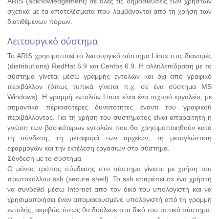
ARIS (acknowledgement) σε όλες τις δημοσιεύσεις των χρηστών
σχετικά με τα αποτελέσματα που λαμβάνονται από τη χρήση των
διατιθέμενων πόρων.
Λειτουργικό σύστημα
Το ARIS χρησιμοποιεί το λειτουργικό σύστημα Linux στις διανομές
(distributions) RedHat 6.9 και Centos 6.9. Η αλληλεπίδραση με το
σύστημα γίνεται μέσω γραμμής εντολών και όχι από γραφικό
περιβάλλον (όπως τυπικά γίνεται π.χ. σε ένα σύστημα MS
Windows). Η γραμμή εντολών Linux είναι ένα ισχυρό εργαλείο, με
σημαντικά περισσότερες δυνατότητες έναντι του γραφικού
περιβάλλοντος. Για τη χρήση του συστήματος είναι απαραίτητη η
γνώση των βασικότερων εντολών που θα χρησιμοποιηθούν κατά
τη σύνδεση, τη μεταφορά των αρχείων, τη μεταγλώττιση
εφαρμογών και την εκτέλεση εργασιών στο σύστημα.
Σύνδεση με το σύστημα
O μόνος τρόπος σύνδεσης στο σύστημα γίνεται με χρήση του
πρωτοκόλλου ssh (secure shell). Το ssh επιτρέπει σε ένα χρήστη
να συνδεθεί μέσω Internet από τον δικό του υπολογιστή και να
χρησιμοποιήσει έναν απομακρυσμένο υπολογιστή από τη γραμμή
εντολής, ακριβώς όπως θα δούλευε στο δικό του τοπικό σύστημα.