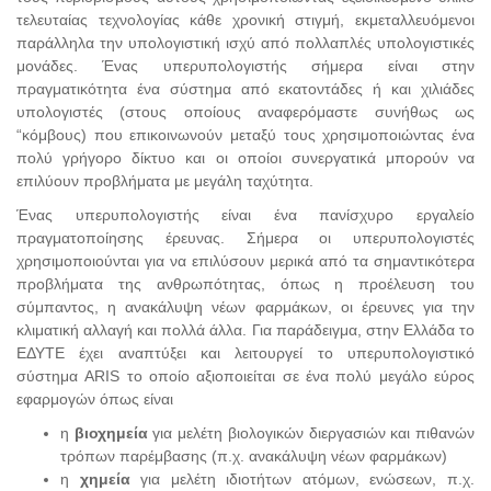
τελευταίας τεχνολογίας κάθε χρονική στιγμή, εκμεταλλευόμενοι
παράλληλα την υπολογιστική ισχύ από πολλαπλές υπολογιστικές
μονάδες. Ένας υπερυπολογιστής σήμερα είναι στην
πραγματικότητα ένα σύστημα από εκατοντάδες ή και χιλιάδες
υπολογιστές (στους οποίους αναφερόμαστε συνήθως ως
“κόμβους) που επικοινωνούν μεταξύ τους χρησιμοποιώντας ένα
πολύ γρήγορο δίκτυο και οι οποίοι συνεργατικά μπορούν να
επιλύουν προβλήματα με μεγάλη ταχύτητα.
Ένας υπερυπολογιστής είναι ένα πανίσχυρο εργαλείο
πραγματοποίησης έρευνας. Σήμερα οι υπερυπολογιστές
χρησιμοποιούνται για να επιλύσουν μερικά από τα σημαντικότερα
προβλήματα της ανθρωπότητας, όπως η προέλευση του
σύμπαντος, η ανακάλυψη νέων φαρμάκων, οι έρευνες για την
κλιματική αλλαγή και πολλά άλλα. Για παράδειγμα, στην Ελλάδα το
ΕΔΥΤΕ έχει αναπτύξει και λειτουργεί το υπερυπολογιστικό
σύστημα ARIS το οποίο αξιοποιείται σε ένα πολύ μεγάλο εύρος
εφαρμογών όπως είναι
η
βιοχημεία
για μελέτη βιολογικών διεργασιών και πιθανών
τρόπων παρέμβασης (π.χ. ανακάλυψη νέων φαρμάκων)
η
χημεία
για μελέτη ιδιοτήτων ατόμων, ενώσεων, π.χ.