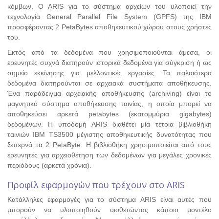
κόμβων. O ARIS για το σύστημα αρχείων του υλοποιεί την
τεχνολογία General Parallel File System (GPFS) της IBM
προσφέροντας 2 PetaBytes αποθηκευτικού χώρου στους χρήστες
του.
Εκτός από τα δεδομένα που χρησιμοποιούνται άμεσα, οι
ερευνητές συχνά διατηρούν ιστορικά δεδομένα για σύγκριση ή ως
σημείο εκκίνησης για μελλοντικές εργασίες. Τα παλαιότερα
δεδομένα διατηρούνται σε αρχειακά συστήματα αποθήκευσης.
Ένα παράδειγμα αρχειακής αποθήκευσης (archiving) είναι το
μαγνητικό σύστημα αποθήκευσης ταινίας, η οποία μπορεί να
αποθηκεύσει αρκετά petabytes (εκατομμύρια gigabytes)
δεδομένων. Η υποδομή ARIS διαθέτει μία τέτοια βιβλιοθήκη
ταινιών ΙΒΜ TS3500 μέγιστης αποθηκευτικής δυνατότητας που
ξεπερνά τα 2 PetaByte. Η βιβλιοθήκη χρησιμοποιείται από τους
ερευνητές για αρχειοθέτηση των δεδομένων για μεγάλες χρονικές
περιόδους (αρκετά χρόνια).
Προφίλ εφαρμογών που τρέχουν στο ARIS
Κατάλληλες εφαρμογές για το σύστημα ARIS είναι αυτές που
μπορούν να υλοποιηθούν υιοθετώντας κάποιο μοντέλο