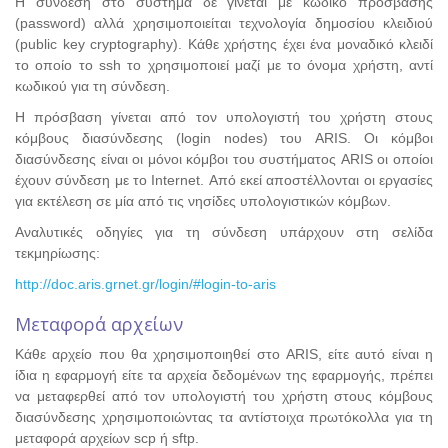
Η σύνδεση στο σύστημα δε γίνεται με κωδικό πρόσβασης
(password) αλλά χρησιμοποιείται τεχνολογία δημοσίου κλειδιού
(public key cryptography). Κάθε χρήστης έχει ένα μοναδικό κλειδί
το οποίο το ssh το χρησιμοποιεί μαζί με το όνομα χρήστη, αντί
κωδικού για τη σύνδεση.
Η πρόσβαση γίνεται από τον υπολογιστή του χρήστη στους
κόμβους διασύνδεσης (login nodes) του ARIS. Οι κόμβοι
διασύνδεσης είναι οι μόνοι κόμβοι του συστήματος ARIS οι οποίοι
έχουν σύνδεση με το Internet. Από εκεί αποστέλλονται οι εργασίες
για εκτέλεση σε μία από τις νησίδες υπολογιστικών κόμβων.
Αναλυτικές οδηγίες για τη σύνδεση υπάρχουν στη σελίδα
τεκμηρίωσης:
http://doc.aris.grnet.gr/login/#login-to-aris
Μεταφορά αρχείων
Κάθε αρχείο που θα χρησιμοποιηθεί στο ARIS, είτε αυτό είναι η
ίδια η εφαρμογή είτε τα αρχεία δεδομένων της εφαρμογής, πρέπει
να μεταφερθεί από τον υπολογιστή του χρήστη στους κόμβους
διασύνδεσης χρησιμοποιώντας τα αντίστοιχα πρωτόκολλα για τη
μεταφορά αρχείων scp ή sftp.