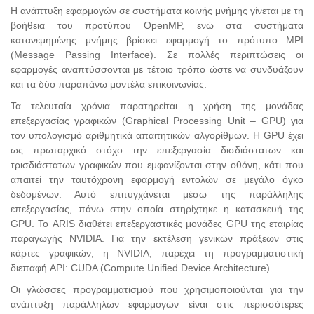
Η ανάπτυξη εφαρμογών σε συστήματα κοινής μνήμης γίνεται με τη
βοήθεια του προτύπου OpenMP, ενώ στα συστήματα
κατανεμημένης μνήμης βρίσκει εφαρμογή το πρότυπο MPI
(Message Passing Interface). Σε πολλές περιπτώσεις οι
εφαρμογές αναπτύσσονται με τέτοιο τρόπο ώστε να συνδυάζουν
και τα δύο παραπάνω μοντέλα επικοινωνίας.
Τα τελευταία χρόνια παρατηρείται η χρήση της μονάδας
επεξεργασίας γραφικών (Graphical Processing Unit – GPU) για
τον υπολογισμό αριθμητικά απαιτητικών αλγορίθμων. H GPU έχει
ως πρωταρχικό στόχο την επεξεργασία δισδιάστατων και
τρισδιάστατων γραφικών που εμφανίζονται στην οθόνη, κάτι που
απαιτεί την ταυτόχρονη εφαρμογή εντολών σε μεγάλο όγκο
δεδομένων. Αυτό επιτυγχάνεται μέσω της παράλληλης
επεξεργασίας, πάνω στην οποία στηρίχτηκε η κατασκευή της
GPU. Το ARIS διαθέτει επεξεργαστικές μονάδες GPU της εταιρίας
παραγωγής NVIDIA. Για την εκτέλεση γενικών πράξεων στις
κάρτες γραφικών, η NVIDIA, παρέχει τη προγραμματιστική
διεπαφή API: CUDA (Compute Unified Device Architecture).
Οι γλώσσες προγραμματισμού που χρησιμοποιούνται για την
ανάπτυξη παράλληλων εφαρμογών είναι στις περισσότερες