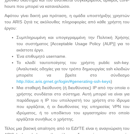
hours που μπορεί να καταναλώσει.
Αφότου γίνει δεκτή μια πρόταση, η ομάδα υποστήριξης χρηστών
του ARIS ζητά τις ακόλουθες πληροφορίες από κάθε χρήστη του
έργου:
Συμπληρωμένη και υπογεγραμμένη την Πολιτική Χρήσης
του συστήματος [Acceptable Usage Policy (AUP)] για το
εκάστοτε έργο.
Ένα επιθυμητό username.
Το κλειδί ταυτοποίησης του χρήστη public ssh-key.
(Αναλυτικές οδηγίες για τον τρόπο δημιουργίας ssh κλειδιών
μπορείτε να βρείτε στο σύνδεσμο
http://doc.aris.grnet.gr/login/#generating-ssh-keys
)
Μια σταθερή διεύθυνση (ή διευθύνσεις) IP από την οποία ο
χρήστης συνδέεται στο σύστημα. Αυτή μπορεί να είναι για
παράδειγμα η IP του υπολογιστή του χρήστη στο ίδρυμα
που εργάζεται, ή οι διευθύνσεις της υπηρεσίας VPN του
ιδρύματος, ή το υποδίκτυο του εργαστηρίου στο οποίο
εργάζεται συνήθως ο χρήστης.
Τέλος μια βασική απαίτηση από το ΕΔΥΤΕ είναι η αναγνώριση του