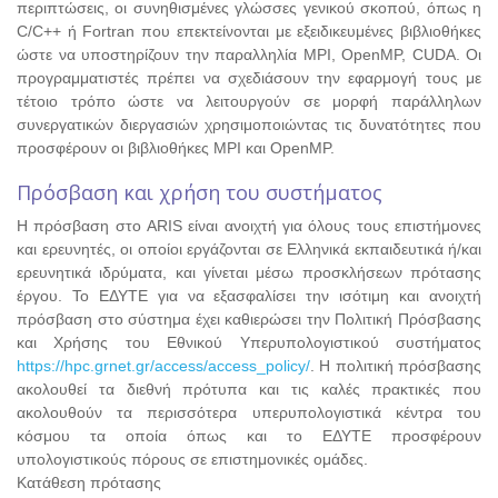
περιπτώσεις, οι συνηθισμένες γλώσσες γενικού σκοπού, όπως η
C/C++ ή Fortran που επεκτείνονται με εξειδικευμένες βιβλιοθήκες
ώστε να υποστηρίζουν την παραλληλία MPI, OpenMP, CUDA. Οι
προγραμματιστές πρέπει να σχεδιάσουν την εφαρμογή τους με
τέτοιο τρόπο ώστε να λειτουργούν σε μορφή παράλληλων
συνεργατικών διεργασιών χρησιμοποιώντας τις δυνατότητες που
προσφέρουν οι βιβλιοθήκες MPI και OpenMP.
Πρόσβαση και χρήση του συστήματος
Η πρόσβαση στο ARIS είναι ανοιχτή για όλους τους επιστήμονες
και ερευνητές, οι οποίοι εργάζονται σε Ελληνικά εκπαιδευτικά ή/και
ερευνητικά ιδρύματα, και γίνεται μέσω προσκλήσεων πρότασης
έργου. Το ΕΔΥΤΕ για να εξασφαλίσει την ισότιμη και ανοιχτή
πρόσβαση στο σύστημα έχει καθιερώσει την Πολιτική Πρόσβασης
και Χρήσης του Εθνικού Υπερυπολογιστικού συστήματος
https://hpc.grnet.gr/access/access_policy/
. Η πολιτική πρόσβασης
ακολουθεί τα διεθνή πρότυπα και τις καλές πρακτικές που
ακολουθούν τα περισσότερα υπερυπολογιστικά κέντρα του
κόσμου τα οποία όπως και το ΕΔΥΤΕ προσφέρουν
υπολογιστικούς πόρους σε επιστημονικές ομάδες.
Κατάθεση πρότασης