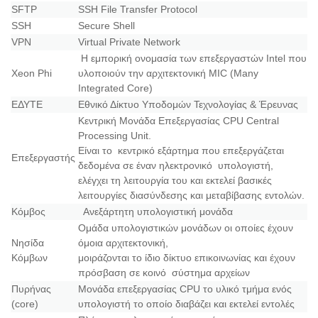
SFTP
SSH File Transfer Protocol
SSH
Secure Shell
VPN
Virtual Private Network
Η εμπορική ονομασία των επεξεργαστών Intel που
Xeon Phi
υλοποιούν την αρχιτεκτονική MIC (Many
Integrated Core)
ΕΔΥΤΕ
Εθνικό Δίκτυο Υποδομών Τεχνολογίας & Έρευνας
Κεντρική Μονάδα Επεξεργασίας CPU Central
Processing Unit.
Είναι το κεντρικό εξάρτημα που επεξεργάζεται
Επεξεργαστής
δεδομένα σε έναν ηλεκτρονικό υπολογιστή,
ελέγχει τη λειτουργία του και εκτελεί βασικές
λειτουργίες διασύνδεσης και μεταβίβασης εντολών.
Κόμβος
Ανεξάρτητη υπολογιστική μονάδα
Oμάδα υπολογιστικών μονάδων οι οποίες έχουν
Νησίδα
όμοια αρχιτεκτονική,
Κόμβων
μοιράζονται το ίδιο δίκτυο επικοινωνίας και έχουν
πρόσβαση σε κοινό σύστημα αρχείων
Πυρήνας
Mονάδα επεξεργασίας CPU το υλικό τμήμα ενός
(core)
υπολογιστή το οποίο διαβάζει και εκτελεί εντολές