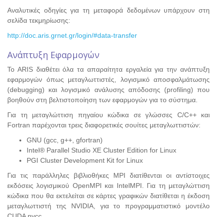
Αναλυτικές οδηγίες για τη μεταφορά δεδομένων υπάρχουν στη
σελίδα τεκμηρίωσης:
http://doc.aris.grnet.gr/login/#data-transfer
Ανάπτυξη Εφαρμογών
To ARIS διαθέτει όλα τα απαραίτητα εργαλεία για την ανάπτυξη
εφαρμογών όπως μεταγλωττιστές, λογισμικό αποσφαλμάτωσης
(debugging) και λογισμικό ανάλυσης απόδοσης (profiling) που
βοηθούν στη βελτιστοποίηση των εφαρμογών για το σύστημα.
Για τη μεταγλώττιση πηγαίου κώδικα σε γλώσσες C/C++ και
Fortran παρέχονται τρεις διαφορετικές σουίτες μεταγλωττιστών:
GNU (gcc, g++, gfortran)
Intel® Parallel Studio XE Cluster Edition for Linux
PGI Cluster Development Kit for Linux
Για τις παράλληλες βιβλιοθήκες MPI διατίθενται οι αντίστοιχες
εκδόσεις λογισμικού OpenMPI και IntelMPI. Για τη μεταγλώττιση
κώδικα που θα εκτελείται σε κάρτες γραφικών διατίθεται η έκδοση
μεταγλωττιστή της NVIDIA, για το προγραμματιστικό μοντέλο
CUDA nvcc.