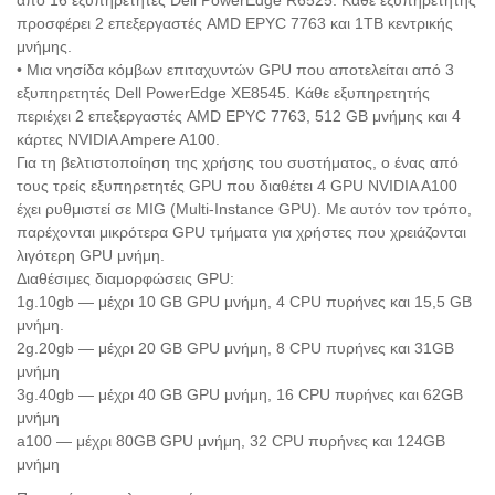
από 16 εξυπηρετητές Dell PowerEdge R6525. Κάθε εξυπηρετητής
προσφέρει 2 επεξεργαστές AMD EPYC 7763 και 1TB κεντρικής
μνήμης.
• Μια νησίδα κόμβων επιταχυντών GPU που αποτελείται από 3
εξυπηρετητές Dell PowerEdge XE8545. Κάθε εξυπηρετητής
περιέχει 2 επεξεργαστές AMD EPYC 7763, 512 GB μνήμης και 4
κάρτες NVIDIA Ampere A100.
Για τη βελτιστοποίηση της χρήσης του συστήματος, ο ένας από
τους τρείς εξυπηρετητές GPU που διαθέτει 4 GPU NVIDIA A100
έχει ρυθμιστεί σε MIG (Multi-Instance GPU). Με αυτόν τον τρόπο,
παρέχονται μικρότερα GPU τμήματα για χρήστες που χρειάζονται
λιγότερη GPU μνήμη.
Διαθέσιμες διαμορφώσεις GPU:
1g.10gb — μέχρι 10 GB GPU μνήμη, 4 CPU πυρήνες και 15,5 GB
μνήμη.
2g.20gb — μέχρι 20 GB GPU μνήμη, 8 CPU πυρήνες και 31GB
μνήμη
3g.40gb — μέχρι 40 GB GPU μνήμη, 16 CPU πυρήνες και 62GB
μνήμη
a100 — μέχρι 80GB GPU μνήμη, 32 CPU πυρήνες και 124GB
μνήμη